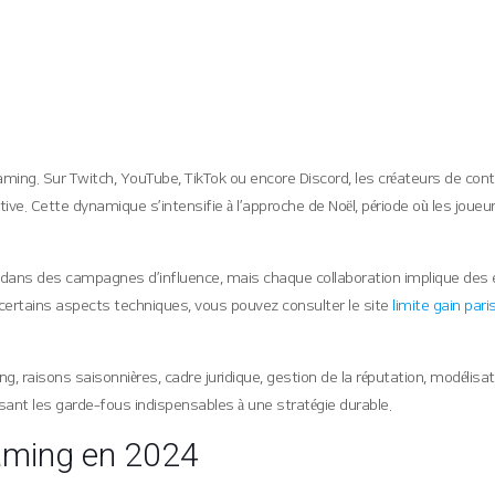
Gaming. Sur Twitch, YouTube, TikTok ou encore Discord, les créateurs de c
e. Cette dynamique s’intensifie à l’approche de Noël, période où les joueu
nt dans des campagnes d’influence, mais chaque collaboration implique des
r certains aspects techniques, vous pouvez consulter le site
limite gain pari
ing, raisons saisonnières, cadre juridique, gestion de la réputation, modélis
sant les garde‑fous indispensables à une stratégie durable.
aming en 2024