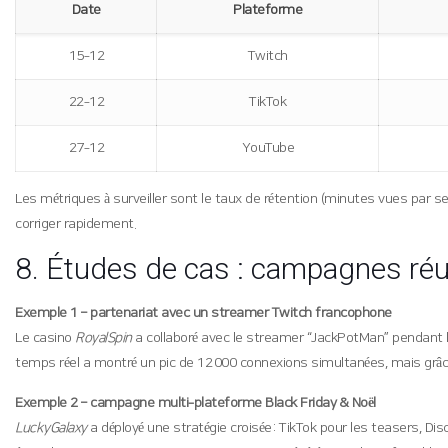
Date
Plateforme
15‑12
Twitch
22‑12
TikTok
27‑12
YouTube
Les métriques à surveiller sont le taux de rétention (minutes vues par se
corriger rapidement.
8. Études de cas : campagnes ré
Exemple 1 – partenariat avec un streamer Twitch francophone
Le casino
RoyalSpin
a collaboré avec le streamer “JackPotMan” pendant 
temps réel a montré un pic de 12 000 connexions simultanées, mais grâce 
Exemple 2 – campagne multi‑plateforme Black Friday & Noël
LuckyGalaxy
a déployé une stratégie croisée : TikTok pour les teasers, Di