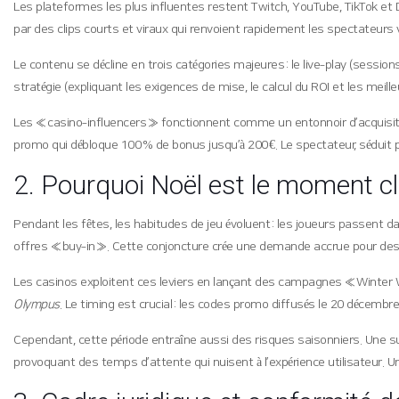
Les plateformes les plus influentes restent Twitch, YouTube, TikTok et D
par des clips courts et viraux qui renvoient rapidement les spectateurs
Le contenu se décline en trois catégories majeures : le live‑play (session
stratégie (expliquant les exigences de mise, le calcul du ROI et les meille
Les « casino‑influencers » fonctionnent comme un entonnoir d’acquis
promo qui débloque 100 % de bonus jusqu’à 200 €. Le spectateur, séduit pa
2. Pourquoi Noël est le moment cl
Pendant les fêtes, les habitudes de jeu évoluent : les joueurs passent
offres « buy‑in ». Cette conjoncture crée une demande accrue pour des 
Les casinos exploitent ces leviers en lançant des campagnes « Winter W
Olympus
. Le timing est crucial : les codes promo diffusés le 20 décemb
Cependant, cette période entraîne aussi des risques saisonniers. Une s
provoquant des temps d’attente qui nuisent à l’expérience utilisateur. U