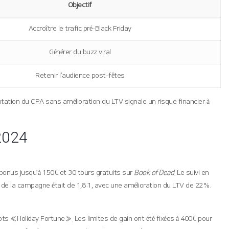
Objectif
Accroître le trafic pré‑Black Friday
Générer du buzz viral
Retenir l’audience post‑fêtes
entation du CPA sans amélioration du LTV signale un risque financier à
‑2024
nus jusqu’à 150 € et 30 tours gratuits sur
Book of Dead
. Le suivi en
de la campagne était de 1,8 :1, avec une amélioration du LTV de 22 %.
ts « Holiday Fortune ». Les limites de gain ont été fixées à 400 € pour