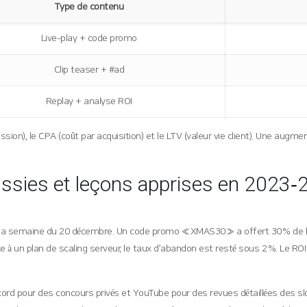
Type de contenu
Live‑play + code promo
Clip teaser + #ad
Replay + analyse ROI
ssion), le CPA (coût par acquisition) et le LTV (valeur vie client). Une augm
ussies et leçons apprises en 2023
la semaine du 20 décembre. Un code promo « XMAS30 » a offert 30 % de bo
à un plan de scaling serveur, le taux d’abandon est resté sous 2 %. Le ROI 
scord pour des concours privés et YouTube pour des revues détaillées des slo