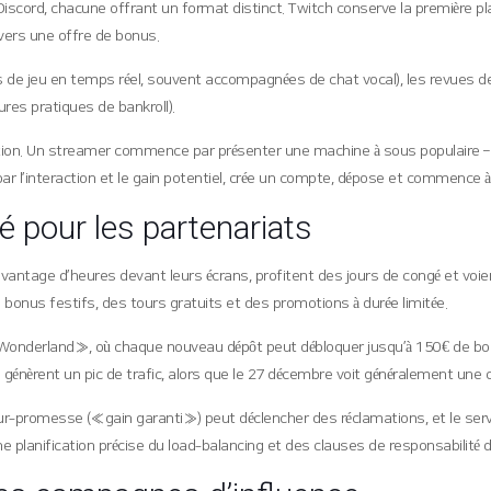
iscord, chacune offrant un format distinct. Twitch conserve la première pla
 vers une offre de bonus.
s de jeu en temps réel, souvent accompagnées de chat vocal), les revues de sl
ures pratiques de bankroll).
ition. Un streamer commence par présenter une machine à sous populaire 
r l’interaction et le gain potentiel, crée un compte, dépose et commence à jo
é pour les partenariats
 davantage d’heures devant leurs écrans, profitent des jours de congé et 
bonus festifs, des tours gratuits et des promotions à durée limitée.
onderland », où chaque nouveau dépôt peut débloquer jusqu’à 150 € de bon
re génèrent un pic de trafic, alors que le 27 décembre voit généralement une
ur‑promesse (« gain garanti ») peut déclencher des réclamations, et le se
ne planification précise du load‑balancing et des clauses de responsabilité