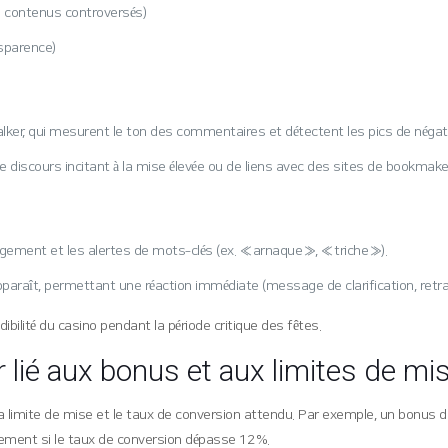
e contenus controversés)
sparence)
er, qui mesurent le ton des commentaires et détectent les pics de négati
de discours incitant à la mise élevée ou de liens avec des sites de bookmake
ement et les alertes de mots‑clés (ex. « arnaque », « triche »).
araît, permettant une réaction immédiate (message de clarification, retra
ibilité du casino pendant la période critique des fêtes.
r lié aux bonus et aux limites de mi
 la limite de mise et le taux de conversion attendu. Par exemple, un bonus d
lement si le taux de conversion dépasse 12 %.