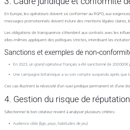
3. Cadre juridique et conformité
En Europe, les opérateurs doivent se conformer au RGPD, aux exigences A
messages promotionnels doivent inclure des mentions légales claires, l
Les obligations de transparence s’étendent aux contrats avec les influe
elles‑mêmes appliquent des politiques strictes, interdisant les incitati
Sanctions et exemples de non‑conformit
En 2023, un grand opérateur français a été sanctionné de 200 000 € p
Une campagne britannique a vu son compte suspendu après que la pu
Ces cas illustrent la nécessité d’un suivi juridique permanent et d’une
4. Gestion du risque de réputation 
Sélectionner le bon créateur revient à analyser plusieurs critères :
Audience cible (âge, pays, habitudes de jeu)