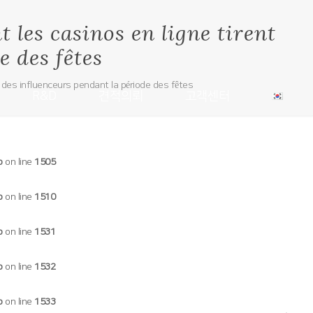
 les casinos en ligne tirent
e des fêtes
 des influenceurs pendant la période des fêtes
R&D
견적의뢰
고객센터
p
on line
1505
p
on line
1510
p
on line
1531
p
on line
1532
p
on line
1533