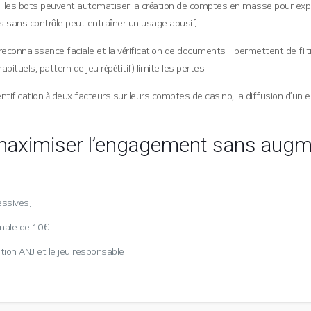
 les bots peuvent automatiser la création de comptes en masse pour explo
ls sans contrôle peut entraîner un usage abusif.
reconnaissance faciale et la vérification de documents – permettent de filtr
ituels, pattern de jeu répétitif) limite les pertes.
hentification à deux facteurs sur leurs comptes de casino, la diffusion d’un
maximiser l’engagement sans augme
essives.
ale de 10 €.
ion ANJ et le jeu responsable.