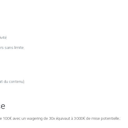
vité.
rs sans limite.
it du contenu).
se
e 100 € avec un wagering de 30x équivaut à 3 000 € de mise potentielle ;