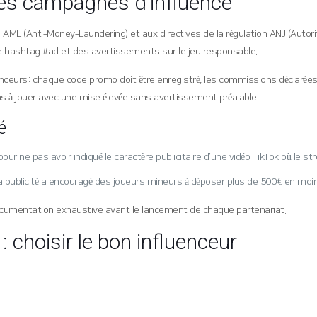
 des campagnes d’influence
ML (Anti‑Money‑Laundering) et aux directives de la régulation ANJ (Autorit
e hashtag #ad et des avertissements sur le jeu responsable.
nceurs : chaque code promo doit être enregistré, les commissions déclarées
ons à jouer avec une mise élevée sans avertissement préalable.
é
our ne pas avoir indiqué le caractère publicitaire d’une vidéo TikTok où le 
blicité a encouragé des joueurs mineurs à déposer plus de 500 € en moins d
 documentation exhaustive avant le lancement de chaque partenariat.
: choisir le bon influenceur