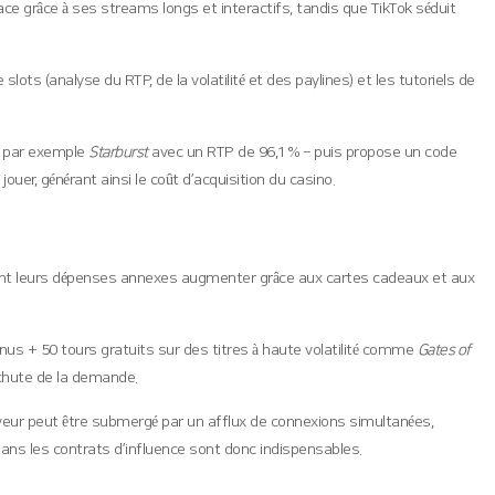
ce grâce à ses streams longs et interactifs, tandis que TikTok séduit
ots (analyse du RTP, de la volatilité et des paylines) et les tutoriels de
– par exemple
Starburst
avec un RTP de 96,1 % – puis propose un code
uer, générant ainsi le coût d’acquisition du casino.
voient leurs dépenses annexes augmenter grâce aux cartes cadeaux et aux
us + 50 tours gratuits sur des titres à haute volatilité comme
Gates of
 chute de la demande.
rveur peut être submergé par un afflux de connexions simultanées,
 dans les contrats d’influence sont donc indispensables.