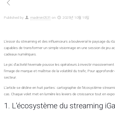
Published by
madmin0531
on
2025년 10월 19일
L’essor du streaming et des influenceurs a bouleversé le paysage du i
capables de transformer un simple visionnage en une session de jeu activ
cadeaux numériques.
Le pic d’activité hivernale pousse les opérateurs à investir massiveme
l’image de marque et maîtrise de la volatilité du trafic. Pour approfondi
secteur.
L’article se décline en huit parties : cartographie de l’écosystème stream
cas. Chaque volet met en lumière les leviers de croissance tout en expo
1. L’écosystème du streaming iG