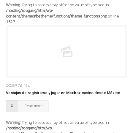
Warning
: Trying to access array offset on value of type bool in
/hosting/soogang/html/wp-
content/themes/betheme/functions/theme-functions.php
on line
1627
/hosting/soogang/html/wp-content/themes/betheme/functions/theme-functions.php
Warning
: Trying to access array offset on value of type bool in
1627
on line
2026년 7월 19일
Ventajas de registrarse y jugar en Mexbox casino desde México
Read more
Warning
: Trying to access array offset on value of type bool in
/hosting/soogang/html/wp-