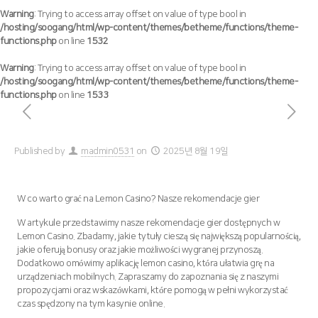
Warning
: Trying to access array offset on value of type bool in
/hosting/soogang/html/wp-content/themes/betheme/functions/theme-
functions.php
on line
1532
Warning
: Trying to access array offset on value of type bool in
/hosting/soogang/html/wp-content/themes/betheme/functions/theme-
functions.php
on line
1533
Published by
madmin0531
on
2025년 8월 19일
W co warto grać na Lemon Casino? Nasze rekomendacje gier
W artykule przedstawimy nasze rekomendacje gier dostępnych w
Lemon Casino. Zbadamy, jakie tytuły cieszą się największą popularnością,
jakie oferują bonusy oraz jakie możliwości wygranej przynoszą.
Dodatkowo omówimy aplikację lemon casino, która ułatwia grę na
urządzeniach mobilnych. Zapraszamy do zapoznania się z naszymi
propozycjami oraz wskazówkami, które pomogą w pełni wykorzystać
czas spędzony na tym kasynie online.