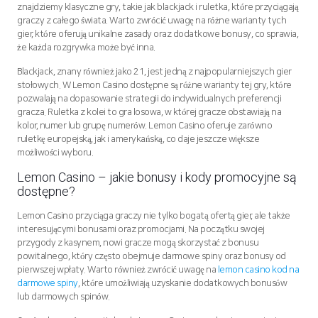
znajdziemy klasyczne gry, takie jak blackjack i ruletka, które przyciągają
graczy z całego świata. Warto zwrócić uwagę na różne warianty tych
gier, które oferują unikalne zasady oraz dodatkowe bonusy, co sprawia,
że każda rozgrywka może być inna.
Blackjack, znany również jako 21, jest jedną z najpopularniejszych gier
stołowych. W Lemon Casino dostępne są różne warianty tej gry, które
pozwalają na dopasowanie strategii do indywidualnych preferencji
gracza. Ruletka z kolei to gra losowa, w której gracze obstawiają na
kolor, numer lub grupę numerów. Lemon Casino oferuje zarówno
ruletkę europejską, jak i amerykańską, co daje jeszcze większe
możliwości wyboru.
Lemon Casino – jakie bonusy i kody promocyjne są
dostępne?
Lemon Casino przyciąga graczy nie tylko bogatą ofertą gier, ale także
interesującymi bonusami oraz promocjami. Na początku swojej
przygody z kasynem, nowi gracze mogą skorzystać z bonusu
powitalnego, który często obejmuje darmowe spiny oraz bonusy od
pierwszej wpłaty. Warto również zwrócić uwagę na
lemon casino kod na
darmowe spiny
, które umożliwiają uzyskanie dodatkowych bonusów
lub darmowych spinów.