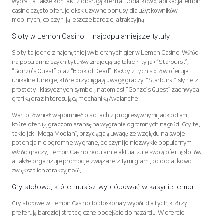
wypłat, a także kontakt z obsługą klienta. Dodatkowo, aplikacja lemon
casino często oferuje ekskluzywne bonusy dla użytkowników
mobilnych, co czyni ją jeszcze bardziej atrakcyjną.
Sloty w Lemon Casino – najpopularniejsze tytuły
Sloty to jedne z najchętniej wybieranych gier w Lemon Casino. Wśród
najpopularniejszych tytułów znajdują się takie hity jak “Starburst”,
“Gonzo’s Quest” oraz “Book of Dead”. Każdy z tych slotów oferuje
unikalne funkcje, które przyciągają uwagę graczy. “Starburst” słynie z
prostoty i klasycznych symboli, natomiast “Gonzo’s Quest” zachwyca
grafiką oraz interesującą mechaniką Avalanche.
Warto również wspomnieć o slotach z progresywnymi jackpotami,
które oferują graczom szansę na wygranie ogromnych nagród. Gry te,
takie jak “Mega Moolah”, przyciągają uwagę ze względu na swoje
potencjalnie ogromne wygrane, co czyni je niezwykle popularnymi
wśród graczy. Lemon Casino regularnie aktualizuje swoją ofertę slotów,
a także organizuje promocje związane z tymi grami, co dodatkowo
zwiększa ich atrakcyjność.
Gry stołowe, które musisz wypróbować w kasynie lemon
Gry stołowe w Lemon Casino to doskonały wybór dla tych, którzy
preferują bardziej strategiczne podejście do hazardu. W ofercie