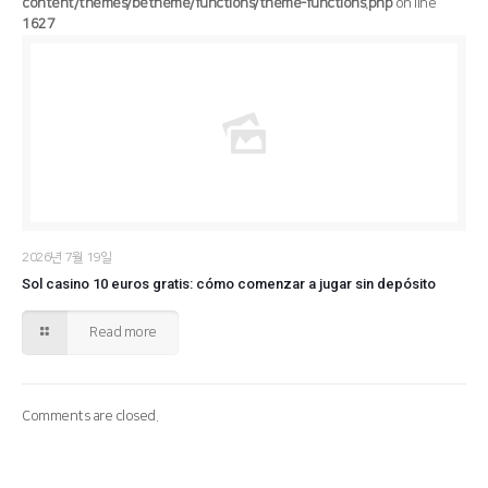
content/themes/betheme/functions/theme-functions.php
on line
1627
/hosting/soogang/html/wp-content/themes/betheme/functions/theme-functions.php
Warning
: Trying to access array offset on value of type bool in
1627
on line
2026년 7월 19일
Sol casino 10 euros gratis: cómo comenzar a jugar sin depósito
Read more
Comments are closed.