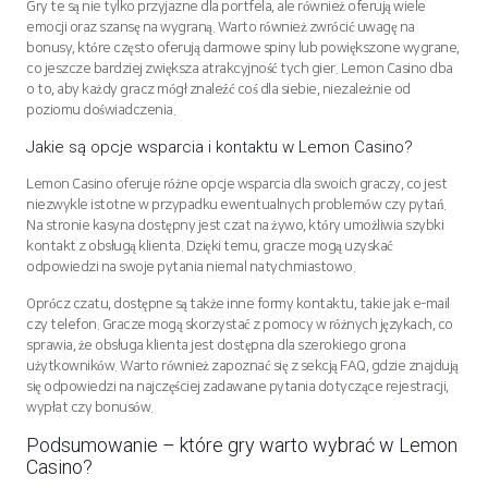
Gry te są nie tylko przyjazne dla portfela, ale również oferują wiele
emocji oraz szansę na wygraną. Warto również zwrócić uwagę na
bonusy, które często oferują darmowe spiny lub powiększone wygrane,
co jeszcze bardziej zwiększa atrakcyjność tych gier. Lemon Casino dba
o to, aby każdy gracz mógł znaleźć coś dla siebie, niezależnie od
poziomu doświadczenia.
Jakie są opcje wsparcia i kontaktu w Lemon Casino?
Lemon Casino oferuje różne opcje wsparcia dla swoich graczy, co jest
niezwykle istotne w przypadku ewentualnych problemów czy pytań.
Na stronie kasyna dostępny jest czat na żywo, który umożliwia szybki
kontakt z obsługą klienta. Dzięki temu, gracze mogą uzyskać
odpowiedzi na swoje pytania niemal natychmiastowo.
Oprócz czatu, dostępne są także inne formy kontaktu, takie jak e-mail
czy telefon. Gracze mogą skorzystać z pomocy w różnych językach, co
sprawia, że obsługa klienta jest dostępna dla szerokiego grona
użytkowników. Warto również zapoznać się z sekcją FAQ, gdzie znajdują
się odpowiedzi na najczęściej zadawane pytania dotyczące rejestracji,
wypłat czy bonusów.
Podsumowanie – które gry warto wybrać w Lemon
Casino?