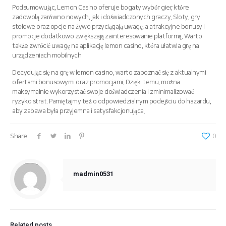
Podsumowując, Lemon Casino oferuje bogaty wybór gier, które
zadowolą zarówno nowych, jak i doświadczonych graczy. Sloty, gry
stołowe oraz opcje na żywo przyciągają uwagę, a atrakcyjne bonusy i
promocje dodatkowo zwiększają zainteresowanie platformą. Warto
także zwrócić uwagę na aplikację lemon casino, która ułatwia grę na
urządzeniach mobilnych.
Decydując się na grę w lemon casino, warto zapoznać się z aktualnymi
ofertami bonusowymi oraz promocjami. Dzięki temu, można
maksymalnie wykorzystać swoje doświadczenia i zminimalizować
ryzyko strat. Pamiętajmy też o odpowiedzialnym podejściu do hazardu,
aby zabawa była przyjemna i satysfakcjonująca.
Share
0
Warning
: Trying to access array offset on value of type null in
/hosting/soogang/html/wp-content/themes/betheme/includes/content-single.php
on line
286
madmin0531
Related posts