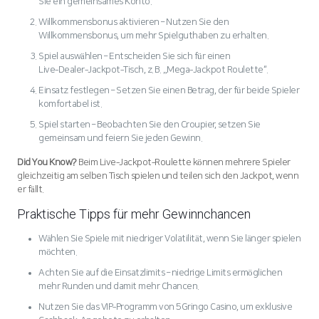
Sie ein gemeinsames Konto.
Willkommensbonus aktivieren – Nutzen Sie den
Willkommensbonus, um mehr Spielguthaben zu erhalten.
Spiel auswählen – Entscheiden Sie sich für einen
Live‑Dealer‑Jackpot‑Tisch, z. B. „Mega‑Jackpot Roulette“.
Einsatz festlegen – Setzen Sie einen Betrag, der für beide Spieler
komfortabel ist.
Spiel starten – Beobachten Sie den Croupier, setzen Sie
gemeinsam und feiern Sie jeden Gewinn.
Did You Know?
Beim Live‑Jackpot‑Roulette können mehrere Spieler
gleichzeitig am selben Tisch spielen und teilen sich den Jackpot, wenn
er fällt.
Praktische Tipps für mehr Gewinnchancen
Wählen Sie Spiele mit niedriger Volatilität, wenn Sie länger spielen
möchten.
Achten Sie auf die Einsatzlimits – niedrige Limits ermöglichen
mehr Runden und damit mehr Chancen.
Nutzen Sie das VIP‑Programm von 5Gringo Casino, um exklusive