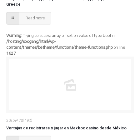
Greece
Read more
Warning
: Trying to access array offset on value of type bool in
/hosting/soogang/html/wp-
content/themes/betheme/functions/theme-functions.php
on line
1627
/hosting/soogang/html/wp-content/themes/betheme/functions/theme-functions.php
Warning
: Trying to access array offset on value of type bool in
1627
on line
2026년 7월 19일
Ventajas de registrarse y jugar en Mexbox casino desde México