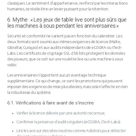
classiques. Le sentiment d’appartenance, renforcé par les interactions
humaines, se révèle être un levier puissant pour la rétention.
6. Mythe : « Les jeux de table live sont plus sûrs que
les machines à sous pendant les anniversaires »
Sécurité et conformité ne varient pas en fonction du calendrier. Les
deux formats sont soumis aux mêmes exigences de licence (Malte,
Gibraltar, Curaçao) et aux audits indépendants de eCOGRA ou iTech
Labs. Les certificats de cryptage SSL‑256 bits protègent les données
des joueurs, que ce soit sur une roulette live ou une machine à sous
vidéo.
Les anniversaires n’apportent aucun avantage technique
supplémentaire. Ce qui change, ce sont les promotions qui peuvent
imposer des exigences de mise plus élevées, mais cela n’affecte en rien
la robustesse du système.
6.1. Vérifications à faire avant de s’inscrire
Vérifier la licence délivrée par une autorité reconnue.
Confirmer la présence d’audits réguliers (eCOGRA, iTech Labs).
Lire les avis sur des sites neutres comme Adivbois pour détecter