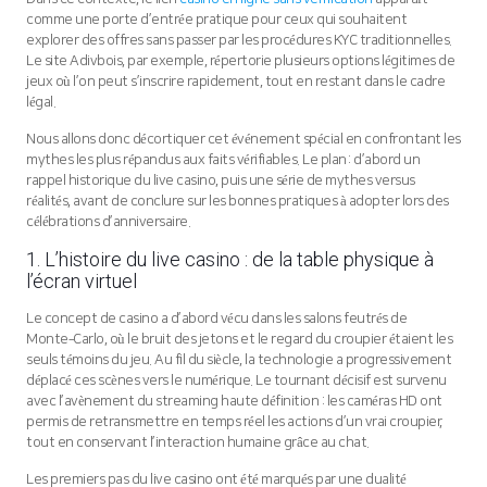
comme une porte d’entrée pratique pour ceux qui souhaitent
explorer des offres sans passer par les procédures KYC traditionnelles.
Le site Adivbois, par exemple, répertorie plusieurs options légitimes de
jeux où l’on peut s’inscrire rapidement, tout en restant dans le cadre
légal.
Nous allons donc décortiquer cet événement spécial en confrontant les
mythes les plus répandus aux faits vérifiables. Le plan : d’abord un
rappel historique du live casino, puis une série de mythes versus
réalités, avant de conclure sur les bonnes pratiques à adopter lors des
célébrations d’anniversaire.
1. L’histoire du live casino : de la table physique à
l’écran virtuel
Le concept de casino a d’abord vécu dans les salons feutrés de
Monte‑Carlo, où le bruit des jetons et le regard du croupier étaient les
seuls témoins du jeu. Au fil du siècle, la technologie a progressivement
déplacé ces scènes vers le numérique. Le tournant décisif est survenu
avec l’avènement du streaming haute définition : les caméras HD ont
permis de retransmettre en temps réel les actions d’un vrai croupier,
tout en conservant l’interaction humaine grâce au chat.
Les premiers pas du live casino ont été marqués par une dualité