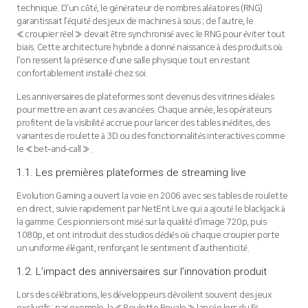
technique. D’un côté, le générateur de nombres aléatoires (RNG)
garantissait l’équité des jeux de machines à sous ; de l’autre, le
« croupier réel » devait être synchronisé avec le RNG pour éviter tout
biais. Cette architecture hybride a donné naissance à des produits où
l’on ressent la présence d’une salle physique tout en restant
confortablement installé chez soi.
Les anniversaires de plateformes sont devenus des vitrines idéales
pour mettre en avant ces avancées. Chaque année, les opérateurs
profitent de la visibilité accrue pour lancer des tables inédites, des
variantes de roulette à 3D ou des fonctionnalités interactives comme
le « bet‑and‑call ».
1.1. Les premières plateformes de streaming live
Evolution Gaming a ouvert la voie en 2006 avec ses tables de roulette
en direct, suivie rapidement par NetEnt Live qui a ajouté le blackjack à
la gamme. Ces pionniers ont misé sur la qualité d’image 720p, puis
1080p, et ont introduit des studios dédiés où chaque croupier porte
un uniforme élégant, renforçant le sentiment d’authenticité.
1.2. L’impact des anniversaires sur l’innovation produit
Lors des célébrations, les développeurs dévoilent souvent des jeux