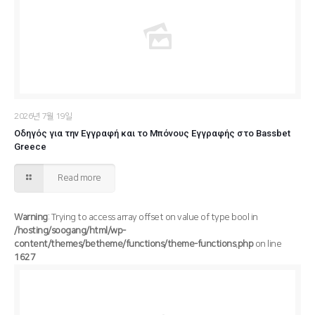
2026년 7월 19일
Οδηγός για την Εγγραφή και το Μπόνους Εγγραφής στο Bassbet
Greece
Read more
Warning
: Trying to access array offset on value of type bool in
/hosting/soogang/html/wp-
content/themes/betheme/functions/theme-functions.php
on line
1627
/hosting/soogang/html/wp-content/themes/betheme/functions/theme-functions.php
Warning
: Trying to access array offset on value of type bool in
1627
on line