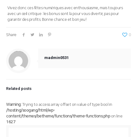
Vivez donc ces fêtes numériques avec enthousiasme, mais toujours
avec un œil critique : les bonus sont là pour vous divertir, pas pour
garantir des profits. Bonne chance et bon jeu !
Share
0
Warning
: Trying to access array offset on value of type null in
/hosting/soogang/html/wp-content/themes/betheme/includes/content-single.php
on line
286
madmin0531
Related posts
Warning
: Trying to access array offset on value of type bool in
/hosting/soogang/html/wp-
content/themes/betheme/functions/theme-functions.php
on line
1627
/hosting/soogang/html/wp-content/themes/betheme/functions/theme-functions.php
Warning
: Trying to access array offset on value of type bool in
1627
on line