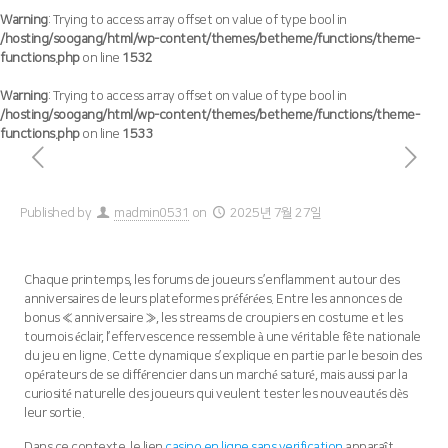
Warning
: Trying to access array offset on value of type bool in
/hosting/soogang/html/wp-content/themes/betheme/functions/theme-
functions.php
on line
1532
Warning
: Trying to access array offset on value of type bool in
/hosting/soogang/html/wp-content/themes/betheme/functions/theme-
functions.php
on line
1533
Published by
madmin0531
on
2025년 7월 27일
Chaque printemps, les forums de joueurs s’enflamment autour des
anniversaires de leurs plateformes préférées. Entre les annonces de
bonus « anniversaire », les streams de croupiers en costume et les
tournois éclair, l’effervescence ressemble à une véritable fête nationale
du jeu en ligne. Cette dynamique s’explique en partie par le besoin des
opérateurs de se différencier dans un marché saturé, mais aussi par la
curiosité naturelle des joueurs qui veulent tester les nouveautés dès
leur sortie.
Dans ce contexte, le lien
casino en ligne sans verification
apparaît