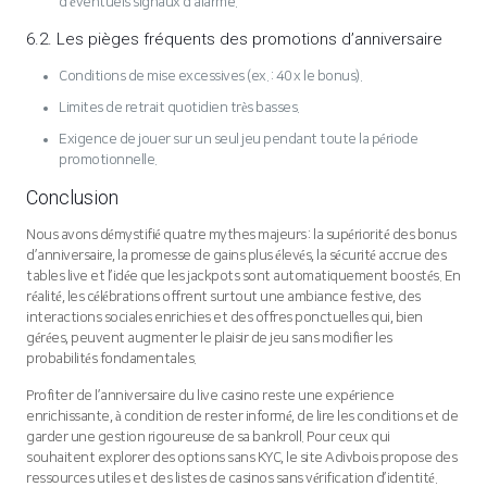
d’éventuels signaux d’alarme.
6.2. Les pièges fréquents des promotions d’anniversaire
Conditions de mise excessives (ex. : 40 x le bonus).
Limites de retrait quotidien très basses.
Exigence de jouer sur un seul jeu pendant toute la période
promotionnelle.
Conclusion
Nous avons démystifié quatre mythes majeurs : la supériorité des bonus
d’anniversaire, la promesse de gains plus élevés, la sécurité accrue des
tables live et l’idée que les jackpots sont automatiquement boostés. En
réalité, les célébrations offrent surtout une ambiance festive, des
interactions sociales enrichies et des offres ponctuelles qui, bien
gérées, peuvent augmenter le plaisir de jeu sans modifier les
probabilités fondamentales.
Profiter de l’anniversaire du live casino reste une expérience
enrichissante, à condition de rester informé, de lire les conditions et de
garder une gestion rigoureuse de sa bankroll. Pour ceux qui
souhaitent explorer des options sans KYC, le site Adivbois propose des
ressources utiles et des listes de casinos sans vérification d’identité.