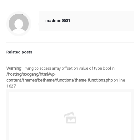
Warning
: Trying to access array offset on value of type null in
/hosting/soogang/html/wp-content/themes/betheme/includes/content-single.php
on line
286
madmin0531
Related posts
Warning
: Trying to access array offset on value of type bool in
/hosting/soogang/html/wp-
content/themes/betheme/functions/theme-functions.php
on line
1627
/hosting/soogang/html/wp-content/themes/betheme/functions/theme-functions.php
Warning
: Trying to access array offset on value of type bool in
1627
on line