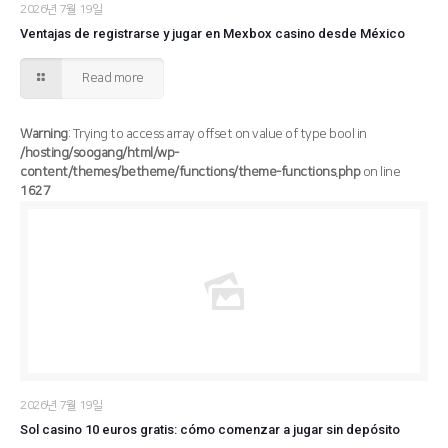
2026년 7월 19일
Ventajas de registrarse y jugar en Mexbox casino desde México
Read more
Warning
: Trying to access array offset on value of type bool in
/hosting/soogang/html/wp-
content/themes/betheme/functions/theme-functions.php
on line
1627
/hosting/soogang/html/wp-content/themes/betheme/functions/theme-functions.php
Warning
: Trying to access array offset on value of type bool in
1627
on line
2026년 7월 19일
Sol casino 10 euros gratis: cómo comenzar a jugar sin depósito