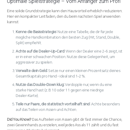
Optimale Spielstrategie – Vom Anfänger zum Profi
Eine solide Grundstrategie kann den Hausvorteil erheblich reduzieren.
Hier ein kompakter Leitfaden, den du beim nächsten Spiel anwenden
kannst:
Kenne die Basisstrategie:
Nutze eine Tabelle, die dir für jede
mögliche Handkombination den besten Zug (Hit, Stand, Double,
Split) empfiehlt.
Achte auf die Dealer‑Up‑Card:
Wenn der Dealer eine 2‑6 zeigt, ist
er in einer schwachen Position. Nutze diese Gelegenheit, um
aggressiver zu spielen.
Verwalte dein Geld:
Setze nur einen kleinen Prozentsatz deines
Gesamtkapitals pro Hand – ideal sind 1‑2 %.
Nutze das Double‑Down klug:
Verdopple nur, wenn du eine
starke Hand hast (z. B. 10 oder 11 gegen eine niedrige
Dealer‑Karte).
Teile nur Paare, die statistisch vorteilhaft sind:
Achte besonders
auf das Teilen von Assen und Achten.
Did You Know?
Das Aufteilen von Assen gibt dir fast immer die Chance,
zwei Gewinnhands zu erzielen, weil jedes Ass als 11 zählt und du fast