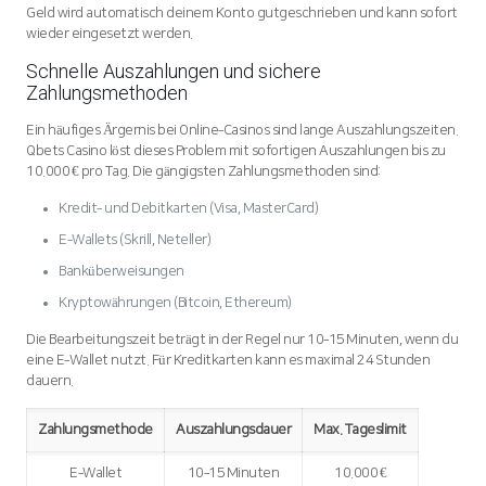
Geld wird automatisch deinem Konto gutgeschrieben und kann sofort
wieder eingesetzt werden.
Schnelle Auszahlungen und sichere
Zahlungsmethoden
Ein häufiges Ärgernis bei Online‑Casinos sind lange Auszahlungszeiten.
Qbets Casino löst dieses Problem mit sofortigen Auszahlungen bis zu
10.000 € pro Tag. Die gängigsten Zahlungsmethoden sind:
Kredit‑ und Debitkarten (Visa, MasterCard)
E‑Wallets (Skrill, Neteller)
Banküberweisungen
Kryptowährungen (Bitcoin, Ethereum)
Die Bearbeitungszeit beträgt in der Regel nur 10‑15 Minuten, wenn du
eine E‑Wallet nutzt. Für Kreditkarten kann es maximal 24 Stunden
dauern.
Zahlungsmethode
Auszahlungsdauer
Max. Tageslimit
E‑Wallet
10‑15 Minuten
10.000 €