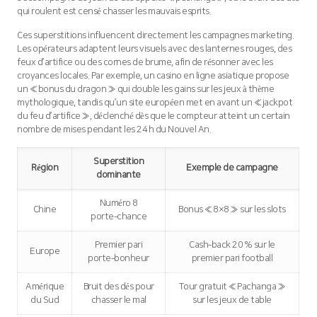
qui roulent est censé chasser les mauvais esprits.
Ces superstitions influencent directement les campagnes marketing.
Les opérateurs adaptent leurs visuels avec des lanternes rouges, des
feux d’artifice ou des cornes de brume, afin de résonner avec les
croyances locales. Par exemple, un casino en ligne asiatique propose
un « bonus du dragon » qui double les gains sur les jeux à thème
mythologique, tandis qu’un site européen met en avant un « jackpot
du feu d’artifice », déclenché dès que le compteur atteint un certain
nombre de mises pendant les 24 h du Nouvel An.
Superstition
Région
Exemple de campagne
dominante
Numéro 8
Chine
Bonus « 8×8 » sur les slots
porte‑chance
Premier pari
Cash‑back 20 % sur le
Europe
porte‑bonheur
premier pari football
Amérique
Bruit des dés pour
Tour gratuit « Pachanga »
du Sud
chasser le mal
sur les jeux de table