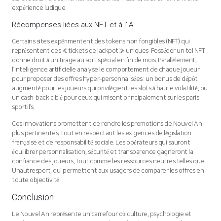
expérience ludique.
Récompenses liées aux NFT et à l’IA
Certains sites expérimentent des tokens non fongibles (NFT) qui
représentent des « tickets de jackpot » uniques. Posséder un tel NFT
donne droit à un tirage au sort spécial en fin de mois. Parallèlement,
l’intelligence artificielle analyse le comportement de chaque joueur
pour proposer des offres hyper‑personnalisées : un bonus de dépôt
augmenté pour les joueurs qui privilégient les slots à haute volatilité, ou
un cash‑back ciblé pour ceux qui misent principalement sur les paris
sportifs.
Ces innovations promettent de rendre les promotions de Nouvel An
plus pertinentes, tout en respectant les exigences de législation
française et de responsabilité sociale. Les opérateurs qui sauront
équilibrer personnalisation, sécurité et transparence gagneront la
confiance des joueurs, tout comme les ressources neutres telles que
Unautresport, qui permettent aux usagers de comparer les offres en
toute objectivité.
Conclusion
Le Nouvel An représente un carrefour où culture, psychologie et