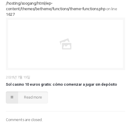
/hosting/soogang/html/wp-
content/themes/betheme/functions/theme-functions.php
on line
1627
/hosting/soogang/html/wp-content/themes/betheme/functions/theme-functions.php
Warning
: Trying to access array offset on value of type bool in
1627
on line
2026년 7월 19일
Sol casino 10 euros gratis: cómo comenzar a jugar sin depósito
Read more
Comments are closed.