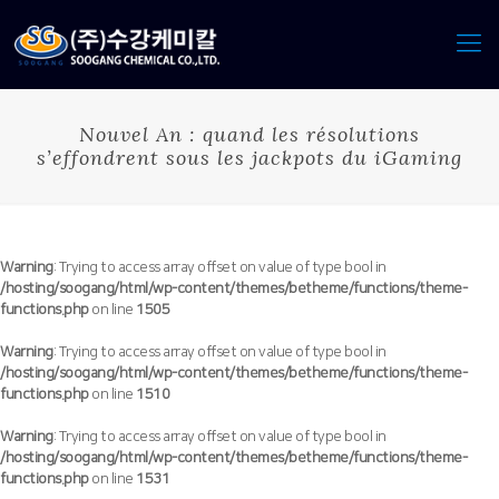
Nouvel An : quand les résolutions
s’effondrent sous les jackpots du iGaming
Warning
: Trying to access array offset on value of type bool in
/hosting/soogang/html/wp-content/themes/betheme/functions/theme-
functions.php
on line
1505
Warning
: Trying to access array offset on value of type bool in
/hosting/soogang/html/wp-content/themes/betheme/functions/theme-
functions.php
on line
1510
Warning
: Trying to access array offset on value of type bool in
/hosting/soogang/html/wp-content/themes/betheme/functions/theme-
functions.php
on line
1531