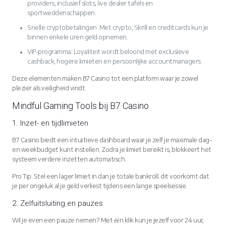
providers, inclusief slots, live dealer tafels en
sportweddenschappen.
Snelle cryptobetalingen: Met crypto, Skrill en creditcards kun je
binnen enkele uren geld opnemen.
VIP‑programma: Loyaliteit wordt beloond met exclusieve
cashback, hogere limieten en persoonlijke accountmanagers.
Deze elementen maken B7 Casino tot een platform waar je zowel
plezier als veiligheid vindt.
Mindful Gaming Tools bij B7 Casino
1. Inzet- en tijdlimieten
B7 Casino biedt een intuïtieve dashboard waar je zelf je maximale dag‑
en weekbudget kunt instellen. Zodra je limiet bereikt is, blokkeert het
systeem verdere inzetten automatisch.
Pro Tip: Stel een lager limiet in dan je totale bankroll; dit voorkomt dat
je per ongeluk al je geld verliest tijdens een lange speelsessie.
2. Zelfuitsluiting en pauzes
Wil je even een pauze nemen? Met één klik kun je jezelf voor 24 uur,