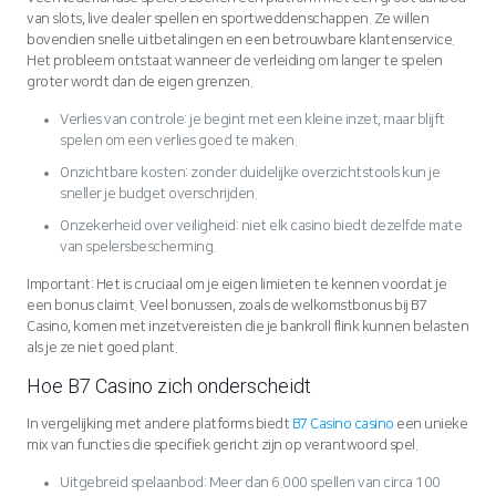
van slots, live dealer spellen en sportweddenschappen. Ze willen
bovendien snelle uitbetalingen en een betrouwbare klantenservice.
Het probleem ontstaat wanneer de verleiding om langer te spelen
groter wordt dan de eigen grenzen.
Verlies van controle: je begint met een kleine inzet, maar blijft
spelen om een verlies goed te maken.
Onzichtbare kosten: zonder duidelijke overzichts­tools kun je
sneller je budget overschrijden.
Onzekerheid over veiligheid: niet elk casino biedt dezelfde mate
van spelersbescherming.
Important: Het is cruciaal om je eigen limieten te kennen voordat je
een bonus claimt. Veel bonussen, zoals de welkomstbonus bij B7
Casino, komen met inzetvereisten die je bankroll flink kunnen belasten
als je ze niet goed plant.
Hoe B7 Casino zich onderscheidt
In vergelijking met andere platforms biedt
B7 Casino casino
een unieke
mix van functies die specifiek gericht zijn op verantwoord spel.
Uitgebreid spelaanbod: Meer dan 6.000 spellen van circa 100