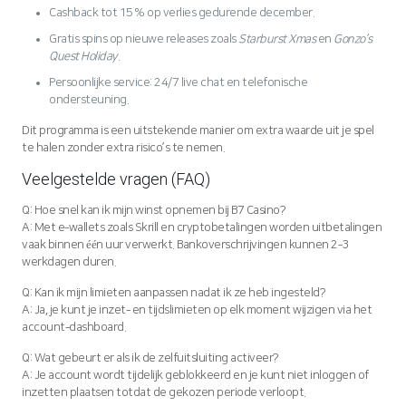
Cashback tot 15 % op verlies gedurende december.
Gratis spins op nieuwe releases zoals
Starburst Xmas
en
Gonzo’s
Quest Holiday
.
Persoonlijke service: 24/7 live chat en telefonische
ondersteuning.
Dit programma is een uitstekende manier om extra waarde uit je spel
te halen zonder extra risico’s te nemen.
Veelgestelde vragen (FAQ)
Q: Hoe snel kan ik mijn winst opnemen bij B7 Casino?
A: Met e‑wallets zoals Skrill en cryptobetalingen worden uitbetalingen
vaak binnen één uur verwerkt. Bankoverschrijvingen kunnen 2‑3
werkdagen duren.
Q: Kan ik mijn limieten aanpassen nadat ik ze heb ingesteld?
A: Ja, je kunt je inzet‑ en tijdslimieten op elk moment wijzigen via het
account‑dashboard.
Q: Wat gebeurt er als ik de zelfuitsluiting activeer?
A: Je account wordt tijdelijk geblokkeerd en je kunt niet inloggen of
inzetten plaatsen totdat de gekozen periode verloopt.