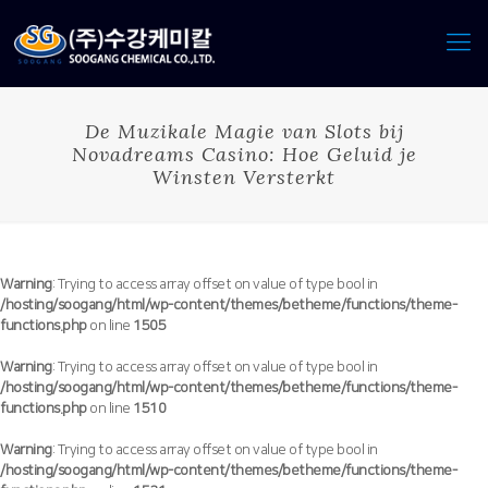
De Muzikale Magie van Slots bij
Novadreams Casino: Hoe Geluid je
Winsten Versterkt
Warning
: Trying to access array offset on value of type bool in
/hosting/soogang/html/wp-content/themes/betheme/functions/theme-
functions.php
on line
1505
Warning
: Trying to access array offset on value of type bool in
/hosting/soogang/html/wp-content/themes/betheme/functions/theme-
functions.php
on line
1510
Warning
: Trying to access array offset on value of type bool in
/hosting/soogang/html/wp-content/themes/betheme/functions/theme-