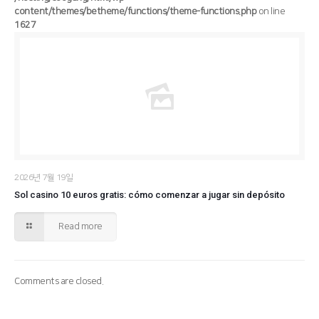
content/themes/betheme/functions/theme-functions.php
on line
1627
/hosting/soogang/html/wp-content/themes/betheme/functions/theme-functions.php
Warning
: Trying to access array offset on value of type bool in
1627
on line
2026년 7월 19일
Sol casino 10 euros gratis: cómo comenzar a jugar sin depósito
Read more
Comments are closed.