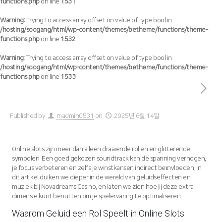
functions.php
on line
1531
Warning
: Trying to access array offset on value of type bool in
/hosting/soogang/html/wp-content/themes/betheme/functions/theme-
functions.php
on line
1532
Warning
: Trying to access array offset on value of type bool in
/hosting/soogang/html/wp-content/themes/betheme/functions/theme-
functions.php
on line
1533
Published by
madmin0531
on
2025년 6월 14일
Online slots zijn meer dan alleen draaiende rollen en glitterende
symbolen. Een goed gekozen soundtrack kan de spanning verhogen,
je focus verbeteren en zelfs je winstkansen indirect beïnvloeden. In
dit artikel duiken we dieper in de wereld van geluidseffecten en
muziek bij Novadreams Casino, en laten we zien hoe jij deze extra
dimensie kunt benutten om je spelervaring te optimaliseren.
Waarom Geluid een Rol Speelt in Online Slots