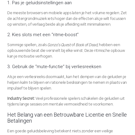
1. Pas je geluidsinstellingen aan
De meeste browsers en mobiele apps laten je het volume regelen. Zet
de achtergrondmuziek iets hoger dan de effecten als je wilt focussen
op winsten, of verlaag beide als je afleiding wilt minimaliseren.
2. Kies slots met een “ritme‑boost”
Sommige spellen, zoals
Gonzo’s Quest
of
Book of Dead
, hebben een
opbouwende beat die versnelt bij elke winst. Deze ritmische opbouw
kan je motivatie verhogen.
3. Gebruik de “mute‑functie” bij verliesreeksen
Als je een verliesreeks doormaakt, kan het dempen van de geluiden je
helpen kalm te blijven en rationele beslissingen te nemen in plaats van
impulsief te blijven spelen.
Industry Secret:
Veel professionele spelers schakelen de geluiden uit
tijdens lange sessies om mentale vermoeidheid te voorkomen.
Het Belang van een Betrouwbare Licentie en Snelle
Betalingen
Een goede geluidsbeleving betekent niets zonder een veilige