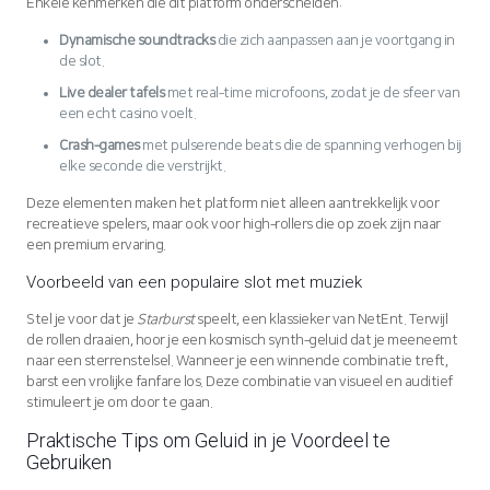
Enkele kenmerken die dit platform onderscheiden:
Dynamische soundtracks
die zich aanpassen aan je voortgang in
de slot.
Live dealer tafels
met real‑time microfoons, zodat je de sfeer van
een echt casino voelt.
Crash‑games
met pulserende beats die de spanning verhogen bij
elke seconde die verstrijkt.
Deze elementen maken het platform niet alleen aantrekkelijk voor
recreatieve spelers, maar ook voor high‑rollers die op zoek zijn naar
een premium ervaring.
Voorbeeld van een populaire slot met muziek
Stel je voor dat je
Starburst
speelt, een klassieker van NetEnt. Terwijl
de rollen draaien, hoor je een kosmisch synth‑geluid dat je meeneemt
naar een sterrenstelsel. Wanneer je een winnende combinatie treft,
barst een vrolijke fanfare los. Deze combinatie van visueel en auditief
stimuleert je om door te gaan.
Praktische Tips om Geluid in je Voordeel te
Gebruiken