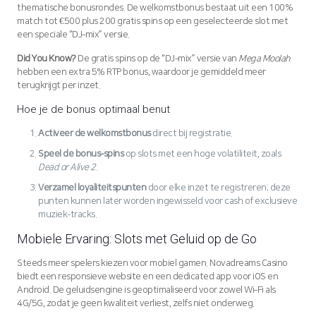
thematische bonusrondes. De welkomstbonus bestaat uit een 100%
match tot €500 plus 200 gratis spins op een geselecteerde slot met
een speciale “DJ‑mix” versie.
Did You Know?
De gratis spins op de “DJ‑mix” versie van
Mega Moolah
hebben een extra 5% RTP bonus, waardoor je gemiddeld meer
terugkrijgt per inzet.
Hoe je de bonus optimaal benut
Activeer de welkomstbonus
direct bij registratie.
Speel de bonus‑spins
op slots met een hoge volatiliteit, zoals
Dead or Alive 2
.
Verzamel loyaliteitspunten
door elke inzet te registreren; deze
punten kunnen later worden ingewisseld voor cash of exclusieve
muziek‑tracks.
Mobiele Ervaring: Slots met Geluid op de Go
Steeds meer spelers kiezen voor mobiel gamen. Novadreams Casino
biedt een responsieve website en een dedicated app voor iOS en
Android. De geluidsengine is geoptimaliseerd voor zowel Wi‑Fi als
4G/5G, zodat je geen kwaliteit verliest, zelfs niet onderweg.