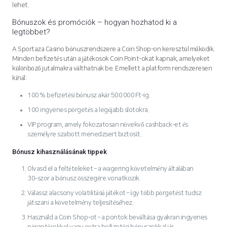
lehet.
Bónuszok és promóciók – hogyan hozhatod ki a
legtöbbet?
A Sportaza Casino bónuszrendszere a Coin Shop-on keresztül működik.
Minden befizetés után a játékosok Coin Point-okat kapnak, amelyeket
különböző jutalmakra válthatnak be. Emellett a platform rendszeresen
kínál:
100 % befizetési bónusz akár 500 000 Ft-ig.
100 ingyenes pörgetés a legújabb slotokra.
VIP program, amely fokozatosan növekvő cashback-et és
személyre szabott menedzsert biztosít.
Bónusz kihasználásának tippek
Olvasd el a feltételeket – a wagering követelmény általában
30‑szor a bónusz összegére vonatkozik.
Válassz alacsony volatilitású játékot – így több pörgetést tudsz
játszani a követelmény teljesítéséhez.
Használd a Coin Shop-ot – a pontok beváltása gyakran ingyenes