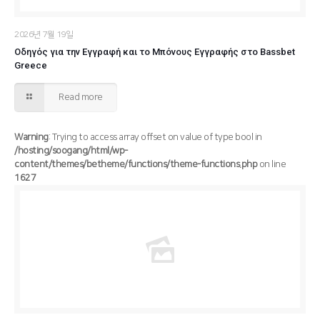
2026년 7월 19일
Οδηγός για την Εγγραφή και το Μπόνους Εγγραφής στο Bassbet
Greece
Read more
Warning
: Trying to access array offset on value of type bool in
/hosting/soogang/html/wp-
content/themes/betheme/functions/theme-functions.php
on line
1627
/hosting/soogang/html/wp-content/themes/betheme/functions/theme-functions.php
Warning
: Trying to access array offset on value of type bool in
1627
on line