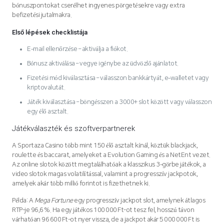
bónuszpontokat cserélhet ingyenes pörgetésekre vagy extra
befizetési jutalmakra.
Első lépések checklistája
E‑mail ellenőrzése – aktiválja a fiókot.
Bónusz aktiválása – vegye igénybe az üdvözlő ajánlatot.
Fizetési mód kiválasztása – válasszon bankkártyát, e‑walletet vagy
kriptovalutát.
Játék kiválasztása – böngésszen a 3000+ slot között vagy válasszon
egy élő asztalt.
Játékválaszték és szoftverpartnerek
A Sportaza Casino több mint 150 élő asztalt kínál, köztük blackjack,
roulette és baccarat, amelyeket a Evolution Gaming és a NetEnt vezet.
Az online slotok között megtalálhatóak a klasszikus 3‑görbe játékok, a
video slotok magas volatilítással, valamint a progresszív jackpotok,
amelyek akár több millió forintot is fizethetnek ki.
Példa: A
Mega Fortune
egy progresszív jackpot slot, amelynek átlagos
RTP-je 96,6 %. Ha egy játékos 100 000 Ft-ot tesz fel, hosszú távon
várhatóan 96 600 Ft-ot nyer vissza, de a jackpot akár 5 000 000 Ft is