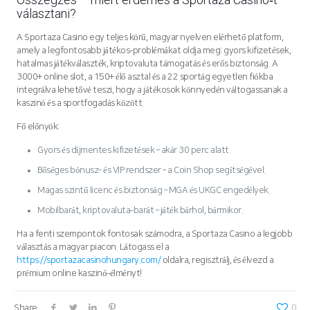
választani?
A Sportaza Casino egy teljes körű, magyar nyelven elérhető platform,
amely a legfontosabb játékos‑problémákat oldja meg: gyors kifizetések,
hatalmas játékválaszték, kriptovaluta támogatás és erős biztonság. A
3000+ online slot, a 150+ élő asztal és a 22 sportág egyetlen fiókba
integrálva lehetővé teszi, hogy a játékosok könnyedén váltogassanak a
kaszinó és a sportfogadás között.
Fő előnyök:
Gyors és díjmentes kifizetések – akár 30 perc alatt.
Bőséges bónusz- és VIP rendszer – a Coin Shop segítségével.
Magas szintű licenc és biztonság – MGA és UKGC engedélyek.
Mobilbarát, kriptovaluta‑barát – játék bárhol, bármikor.
Ha a fenti szempontok fontosak számodra, a Sportaza Casino a legjobb
választás a magyar piacon. Látogass el a
https://sportazacasinohungary.com/
oldalra, regisztrálj, és élvezd a
prémium online kaszinó‑élményt!
Share
0