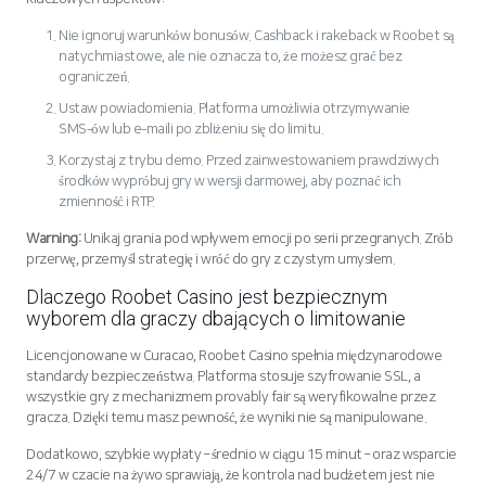
Nie ignoruj warunków bonusów. Cashback i rakeback w Roobet są
natychmiastowe, ale nie oznacza to, że możesz grać bez
ograniczeń.
Ustaw powiadomienia. Platforma umożliwia otrzymywanie
SMS‑ów lub e‑maili po zbliżeniu się do limitu.
Korzystaj z trybu demo. Przed zainwestowaniem prawdziwych
środków wypróbuj gry w wersji darmowej, aby poznać ich
zmienność i RTP.
Warning:
Unikaj grania pod wpływem emocji po serii przegranych. Zrób
przerwę, przemyśl strategię i wróć do gry z czystym umysłem.
Dlaczego Roobet Casino jest bezpiecznym
wyborem dla graczy dbających o limitowanie
Licencjonowane w Curacao, Roobet Casino spełnia międzynarodowe
standardy bezpieczeństwa. Platforma stosuje szyfrowanie SSL, a
wszystkie gry z mechanizmem provably fair są weryfikowalne przez
gracza. Dzięki temu masz pewność, że wyniki nie są manipulowane.
Dodatkowo, szybkie wypłaty – średnio w ciągu 15 minut – oraz wsparcie
24/7 w czacie na żywo sprawiają, że kontrola nad budżetem jest nie