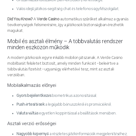
Önszámlázási időszakok (self‑exclusion) lehetősége.
Valós idejű játékos‑segítség chat és telefonos ügyfélszolgálat.
Did You Know?
A
Verde Casino
automatikus szűrőket alkalmaz a gyanús
tevékenységek felismerésére, így a játékosok biztonságban érezhetik
magukat.
Mobil és asztali élmény – A többvalutás rendszer
minden eszközön működik
A modern játékosok egyre inkább mobilon játszanak. A Verde Casino
mobilbarát felületet biztosít, amely minden funkciót – beleértve a
többvalutás fizetést – ugyanúgy elérhetővé tesz, mint az asztali
verzióban.
Mobilalkalmazás előnyei
Gyors bejelentkezés
biometrikus azonosítással.
Push értesítések
a legújabb bónuszokról és promóciókról.
Valuta váltás
egyetlen koppintással a beállítások menüben.
Asztali verzió erősségei
Nagyobb képernyő
a részletes játékinformációk megjelenítéséhez.