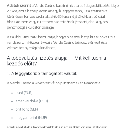
Adatok szerint
a Verde Casino kaszinó hivatalos átlagos kifizetési ideje
22 óra, ami a hazai piacon az egyik leggyorsabb. Ez a statisztika
különösen fontos azoknak, akik élő kaszinó játékokban, például
blackjackben vagy rulettben szeretnének játszani, ahol a gyors
pénzmozgás kulcsfontosságú.
Az alábbi útmutató bemutatja, hogyan használhatja ki a többvalutás
rendszert, miközben élvezi a Verde Casino bónusz előnyeit és a
változatos nyerőgép kínálatot.
A többvalutás fizetés alapjai – Mit kell tudni a
kezdés előtt?
1. A leggyakoribb támogatott valuták
A Verde Casino a következő főbb pénznemeket támogatja:
euró (EUR)
amerikai dollár (USD)
brit font (GBP)
magyar forint (HUF)
Ezek a valuták a leggyakoribbak a nemzetközi online játékosok